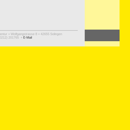
ur + Wolfgangstrasse 8 + 42655 Solingen
 (0212) 201765 +
E-Mail